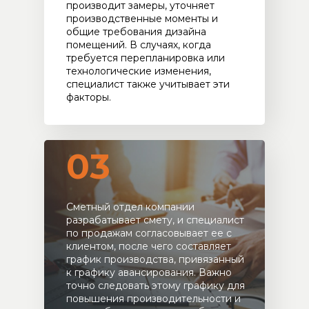
производит замеры, уточняет
производственные моменты и
общие требования дизайна
помещений. В случаях, когда
требуется перепланировка или
технологические изменения,
специалист также учитывает эти
факторы.
03
Сметный отдел компании
разрабатывает смету, и специалист
по продажам согласовывает ее с
клиентом, после чего составляет
график производства, привязанный
к графику авансирования. Важно
точно следовать этому графику для
повышения производительности и