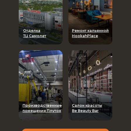
Отделка
Ремонт кальянной
ТЦ Самолет
HookahPlace
Производственные
Салон красоты
помещения Плутон
Be Beauty Bar