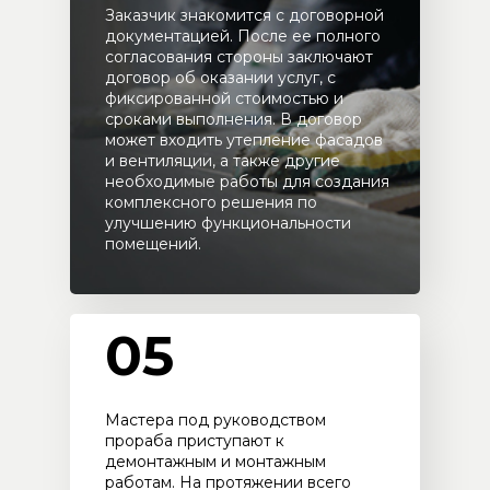
Заказчик знакомится с договорной
документацией. После ее полного
согласования стороны заключают
договор об оказании услуг, с
фиксированной стоимостью и
сроками выполнения. В договор
может входить утепление фасадов
и вентиляции, а также другие
необходимые работы для создания
комплексного решения по
улучшению функциональности
помещений.
05
Мастера под руководством
прораба приступают к
демонтажным и монтажным
работам. На протяжении всего