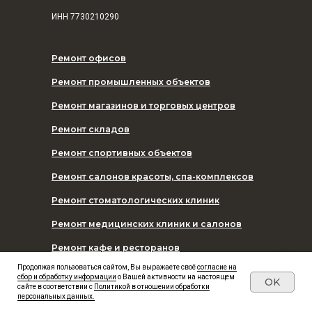
ИНН
7730210290
Ремонт офисов
Ремонт промышленных объектов
Ремонт магазинов и торговых центров
Ремонт складов
Ремонт спортивных объектов
Ремонт салонов красоты, спа-комплексов
Ремонт стоматологических клиник
Ремонт медицинских клиник и салонов
Ремонт кафе и ресторанов
Продолжая пользоваться сайтом, Вы выражаете своё
согласие на
сбор и обработку информации
о Вашей активности на настоящем
OK
сайте в соответствии с
Политикой в отношении обработки
Капитальный ремонт торговых центров
персональных данных.