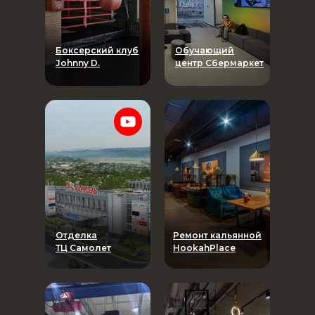
Боксерский клуб
Обучающий
Johnny D.
центр Сбермаркет
Отделка
Ремонт кальянной
ТЦ Самолет
HookahPlace