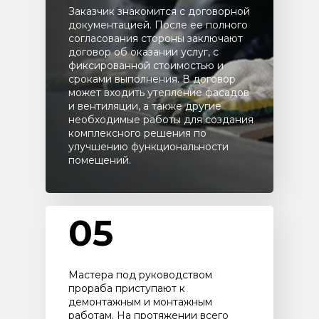
Заказчик знакомится с договорной
документацией. После ее полного
согласования стороны заключают
договор об оказании услуг, с
фиксированной стоимостью и
сроками выполнения. В договор
может входить утепление фасадов
и вентиляции, а также другие
необходимые работы для создания
комплексного решения по
улучшению функциональности
помещений.
05
Мастера под руководством
прораба приступают к
демонтажным и монтажным
работам. На протяжении всего