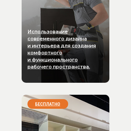
Неправильное расположение экранов и камер.
Недостаточная вентиляция помещения.
Использование материалов с высокой отражающей способн
Отсутствие резерва для будущего расширения техническог
Устранение подобных ошибок на этапе ремонта обходится значи
Использование
современного дизайна
и интерьера для создания
комфортного
и функционального
рабочего пространства.
БЕСПЛАТНО