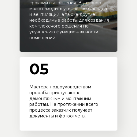
сроками выполнения. В договор
может входить утепление фасадов
и вентиляции, а также другие
необходимые работы для создания
комплексного решения по
улучшению функциональности
помещений.
05
Мастера под руководством
прораба приступают к
демонтажным и монтажным
работам. На протяжении всего
процесса заказчик получает
документы и фотоотчеты.