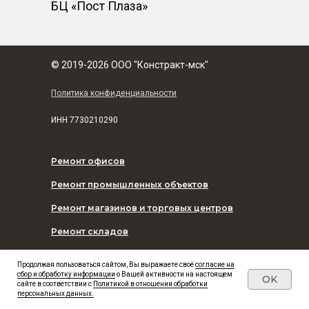
БЦ «Пост Плаза»
© 2019-2026 ООО "Констракт-мск"
Политика конфиденциальности
ИНН
7730210290
Ремонт офисов
Ремонт промышленных объектов
Ремонт магазинов и торговых центров
Ремонт складов
Ремонт спортивных объектов
Продолжая пользоваться сайтом, Вы выражаете своё
согласие на
сбор и обработку информации
о Вашей активности на настоящем
OK
Ремонт салонов красоты, спа-комплексов
сайте в соответствии с
Политикой в отношении обработки
персональных данных.
Ремонт стоматологических клиник