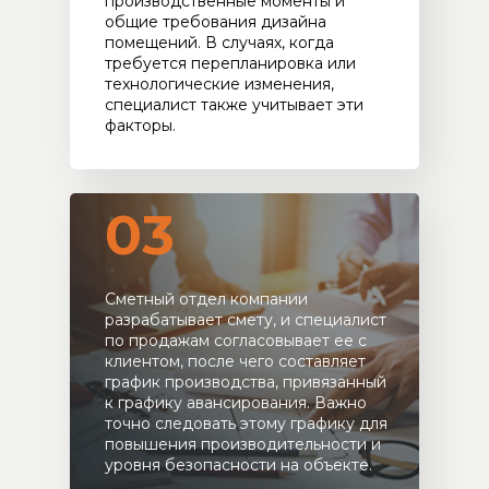
производственные моменты и
общие требования дизайна
помещений. В случаях, когда
требуется перепланировка или
технологические изменения,
специалист также учитывает эти
факторы.
03
Сметный отдел компании
разрабатывает смету, и специалист
по продажам согласовывает ее с
клиентом, после чего составляет
график производства, привязанный
к графику авансирования. Важно
точно следовать этому графику для
повышения производительности и
уровня безопасности на объекте.