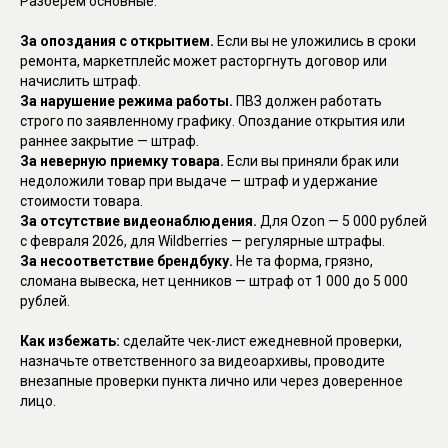
Разберем основные.
За опоздания с открытием.
Если вы не уложились в сроки
ремонта, маркетплейс может расторгнуть договор или
начислить штраф.
За нарушение режима работы.
ПВЗ должен работать
строго по заявленному графику. Опоздание открытия или
раннее закрытие — штраф.
За неверную приемку товара.
Если вы приняли брак или
недоложили товар при выдаче — штраф и удержание
стоимости товара.
За отсутствие видеонаблюдения.
Для Ozon — 5 000 рублей
с февраля 2026, для Wildberries — регулярные штрафы.
За несоответствие брендбуку.
Не та форма, грязно,
сломана вывеска, нет ценников — штраф от 1 000 до 5 000
рублей.
Как избежать:
сделайте чек-лист ежедневной проверки,
назначьте ответственного за видеоархивы, проводите
внезапные проверки пункта лично или через доверенное
лицо.